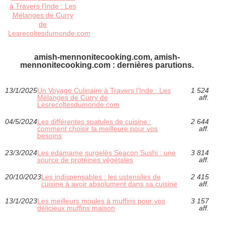
à Travers l’Inde : Les
Mélanges de Curry
de
Lesrecoltesdumonde.com
amish-mennonitecooking.com, amish-
mennonitecooking.com : dernières parutions.
13/1/2025
Un Voyage Culinaire à Travers l’Inde : Les
1 524
Mélanges de Curry de
aff.
Lesrecoltesdumonde.com
04/5/2024
Les différentes spatules de cuisine :
2 644
comment choisir la meilleure pour vos
aff.
besoins
23/3/2024
Les edamame surgelés Seacon Sushi : une
3 814
source de protéines végétales
aff.
20/10/2023
Les indispensables : les ustensiles de
2 415
cuisine à avoir absolument dans sa cuisine
aff.
13/1/2023
Les meilleurs moules à muffins pour vos
3 157
délicieux muffins maison
aff.