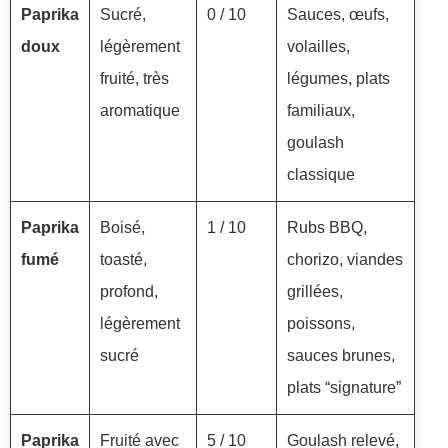
Paprika
Sucré,
0 / 10
Sauces, œufs,
doux
légèrement
volailles,
fruité, très
légumes, plats
aromatique
familiaux,
goulash
classique
Paprika
Boisé,
1 / 10
Rubs BBQ,
fumé
toasté,
chorizo, viandes
profond,
grillées,
légèrement
poissons,
sucré
sauces brunes,
plats “signature”
Paprika
Fruité avec
5 / 10
Goulash relevé,