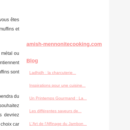
 vous êtes
muffins et
amish-mennonitecooking.com
e métal ou
Blog
ontiennent
ffins sont
Ladhidh : la charcuterie...
Inspirations pour une cuisine...
épendra du
Un Printemps Gourmand : La...
souhaitez
Les différentes saveurs de...
s devriez
L'Art de l'Affinage du Jambon...
 choix car