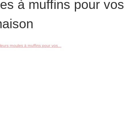
es à muffins pour vos
maison
leurs moules à muffins pour vos...