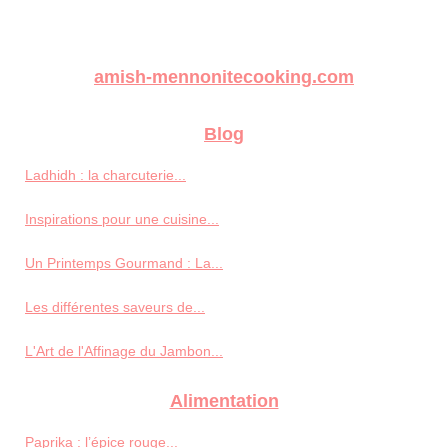
amish-mennonitecooking.com
Blog
Ladhidh : la charcuterie...
Inspirations pour une cuisine...
Un Printemps Gourmand : La...
Les différentes saveurs de...
L'Art de l'Affinage du Jambon...
Alimentation
Paprika : l’épice rouge...