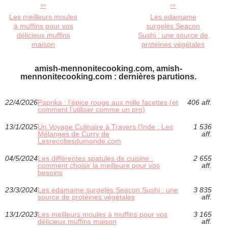
Les meilleurs moules
Les edamame
à muffins pour vos
surgelés Seacon
délicieux muffins
Sushi : une source de
maison
protéines végétales
amish-mennonitecooking.com, amish-
mennonitecooking.com : dernières parutions.
22/4/2026
Paprika : l’épice rouge aux mille facettes (et
406 aff.
comment l’utiliser comme un pro)
13/1/2025
Un Voyage Culinaire à Travers l’Inde : Les
1 536
Mélanges de Curry de
aff.
Lesrecoltesdumonde.com
04/5/2024
Les différentes spatules de cuisine :
2 655
comment choisir la meilleure pour vos
aff.
besoins
23/3/2024
Les edamame surgelés Seacon Sushi : une
3 835
source de protéines végétales
aff.
13/1/2023
Les meilleurs moules à muffins pour vos
3 165
délicieux muffins maison
aff.