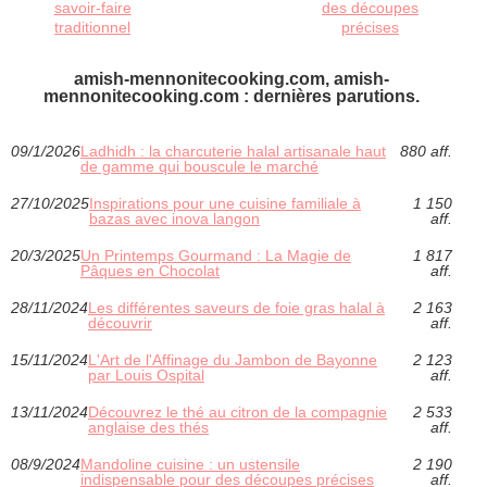
savoir-faire
des découpes
traditionnel
précises
amish-mennonitecooking.com, amish-
mennonitecooking.com : dernières parutions.
09/1/2026
Ladhidh : la charcuterie halal artisanale haut
880 aff.
de gamme qui bouscule le marché
27/10/2025
Inspirations pour une cuisine familiale à
1 150
bazas avec inova langon
aff.
20/3/2025
Un Printemps Gourmand : La Magie de
1 817
Pâques en Chocolat
aff.
28/11/2024
Les différentes saveurs de foie gras halal à
2 163
découvrir
aff.
15/11/2024
L'Art de l'Affinage du Jambon de Bayonne
2 123
par Louis Ospital
aff.
13/11/2024
Découvrez le thé au citron de la compagnie
2 533
anglaise des thés
aff.
08/9/2024
Mandoline cuisine : un ustensile
2 190
indispensable pour des découpes précises
aff.