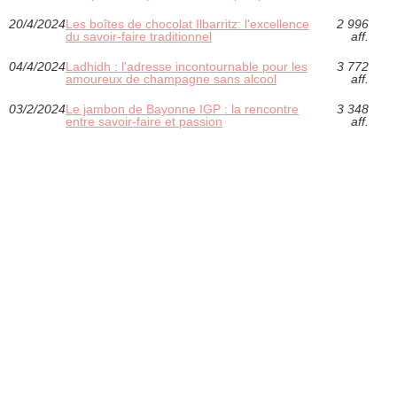
20/4/2024
Les boîtes de chocolat Ilbarritz: l'excellence
2 996
du savoir-faire traditionnel
aff.
04/4/2024
Ladhidh : l'adresse incontournable pour les
3 772
amoureux de champagne sans alcool
aff.
03/2/2024
Le jambon de Bayonne IGP : la rencontre
3 348
entre savoir-faire et passion
aff.