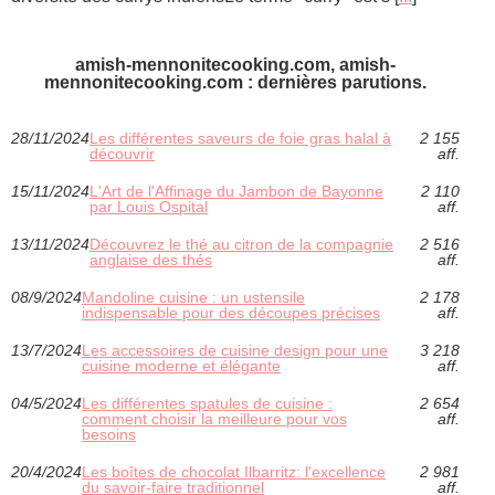
amish-mennonitecooking.com, amish-
mennonitecooking.com : dernières parutions.
28/11/2024
Les différentes saveurs de foie gras halal à
2 155
découvrir
aff.
15/11/2024
L'Art de l'Affinage du Jambon de Bayonne
2 110
par Louis Ospital
aff.
13/11/2024
Découvrez le thé au citron de la compagnie
2 516
anglaise des thés
aff.
08/9/2024
Mandoline cuisine : un ustensile
2 178
indispensable pour des découpes précises
aff.
13/7/2024
Les accessoires de cuisine design pour une
3 218
cuisine moderne et élégante
aff.
04/5/2024
Les différentes spatules de cuisine :
2 654
comment choisir la meilleure pour vos
aff.
besoins
20/4/2024
Les boîtes de chocolat Ilbarritz: l'excellence
2 981
du savoir-faire traditionnel
aff.