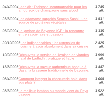
04/4/2024
Ladhidh : l'adresse incontournable pour les
3 745
amoureux de champagne sans alcool
aff.
23/3/2024
Les edamame surgelés Seacon Sushi : une
3 831
source de protéines végétales
aff.
03/2/2024
Le jambon de Bayonne IGP : la rencontre
3 335
entre savoir-faire et passion
aff.
20/10/2023
Les indispensables : les ustensiles de
2 425
cuisine à avoir absolument dans sa cuisine
aff.
10/9/2023
Découvrez le service de livraison de viandes
3 999
halal de Ladhidh : pratique et fiable
aff.
13/8/2023
Découvrez la saveur authentique basque à
3 447
Basa, la brasserie traditionnelle de Bayonne.
aff.
08/4/2023
Comment intégrer la charcuterie halal dans
3 608
vos plats ?
aff.
28/3/2023
Le meilleur jambon au monde vient du Pays
3 522
basque
aff.