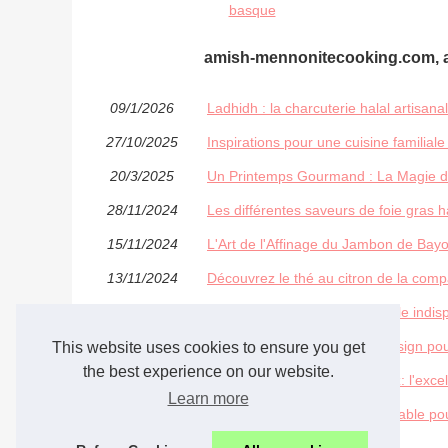
basque
amish-mennonitecooking.com, a
09/1/2026
Ladhidh : la charcuterie halal artisa
27/10/2025
Inspirations pour une cuisine familial
20/3/2025
Un Printemps Gourmand : La Magie d
28/11/2024
Les différentes saveurs de foie gras h
15/11/2024
L'Art de l'Affinage du Jambon de Bayo
13/11/2024
Découvrez le thé au citron de la comp
08/9/2024
Mandoline cuisine : un ustensile ind
13/7/2024
Les accessoires de cuisine design po
This website uses cookies to ensure you get
the best experience on our website.
20/4/2024
Les boîtes de chocolat Ilbarritz: l'exce
Learn more
04/4/2024
Ladhidh : l'adresse incontournable p