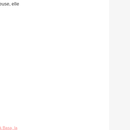
euse, elle
 Basa, la