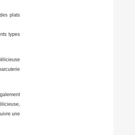
 des plats
ents types
élicieuse
arcuterie
 également
licieuse,
uivre une