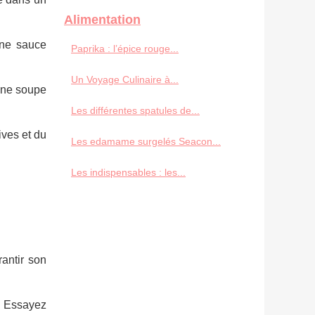
Alimentation
une sauce
Paprika : l’épice rouge...
Un Voyage Culinaire à...
une soupe
Les différentes spatules de...
ives et du
Les edamame surgelés Seacon...
Les indispensables : les...
rantir son
. Essayez