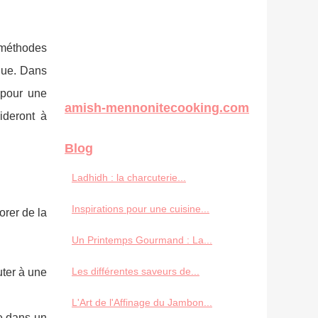
s méthodes
ique. Dans
 pour une
amish-mennonitecooking.com
ideront à
Blog
Ladhidh : la charcuterie...
Inspirations pour une cuisine...
orer de la
Un Printemps Gourmand : La...
Les différentes saveurs de...
uter à une
L'Art de l'Affinage du Jambon...
le dans un