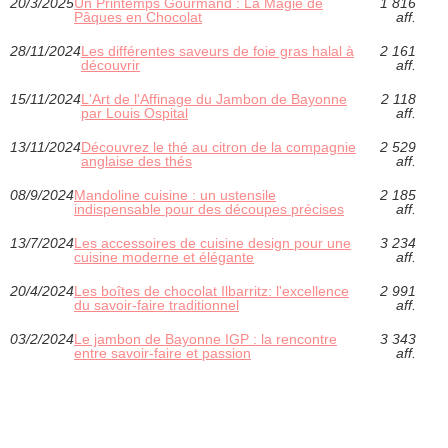
20/3/2025
Un Printemps Gourmand : La Magie de
1 816
Pâques en Chocolat
aff.
28/11/2024
Les différentes saveurs de foie gras halal à
2 161
découvrir
aff.
15/11/2024
L'Art de l'Affinage du Jambon de Bayonne
2 118
par Louis Ospital
aff.
13/11/2024
Découvrez le thé au citron de la compagnie
2 529
anglaise des thés
aff.
08/9/2024
Mandoline cuisine : un ustensile
2 185
indispensable pour des découpes précises
aff.
13/7/2024
Les accessoires de cuisine design pour une
3 234
cuisine moderne et élégante
aff.
20/4/2024
Les boîtes de chocolat Ilbarritz: l'excellence
2 991
du savoir-faire traditionnel
aff.
03/2/2024
Le jambon de Bayonne IGP : la rencontre
3 343
entre savoir-faire et passion
aff.