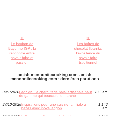
Le jambon de
Les boîtes de
Bayonne IGP : la
chocolat Ilbarritz:
rencontre entre
l'excellence du
savoir-faire et
savoir-faire
passion
traditionnel
amish-mennonitecooking.com, amish-
mennonitecooking.com : dernières parutions.
09/1/2026
Ladhidh : la charcuterie halal artisanale haut
875 aff.
de gamme qui bouscule le marché
27/10/2025
Inspirations pour une cuisine familiale à
1 143
bazas avec inova langon
aff.